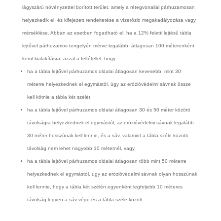
lágyszárú növényzettel borított terület, amely a rétegvonallal párhuzamosan
helyezkedik el, és kifejezett rendeltetése a vízerózió megakadályozása vagy
mérséklése. Abban az esetben fogadható el, ha
a 12% feletti lejtésű tábla
lejtővel párhuzamos tengelyén mérve legalább, átlagosan 100 méterenként
kerül kialakításra, azzal a feltétellel, hogy
ha a tábla lejtővel párhuzamos oldalai átlagosan kevesebb, mint 30
méterre helyezkednek el egymástól, úgy az erózióvédelmi sávnak össze
kell kötnie a tábla két szélét
ha a tábla lejtővel párhuzamos oldalai átlagosan 30 és 50 méter közötti
távolságra helyezkednek el egymástól, az erózióvédelmi sávnak legalább
30 méter hosszúnak kell lennie, és a sáv, valamint a tábla széle közötti
távolság nem lehet nagyobb 10 méternél, vagy
ha a tábla lejtővel párhuzamos oldalai átlagosan több mint 50 méterre
helyezkednek el egymástól, úgy az erózióvédelmi sávnak olyan hosszúnak
kell lennie, hogy a tábla két szélén egyenként legfeljebb 10 méteres
távolság legyen a sáv vége és a tábla széle között.