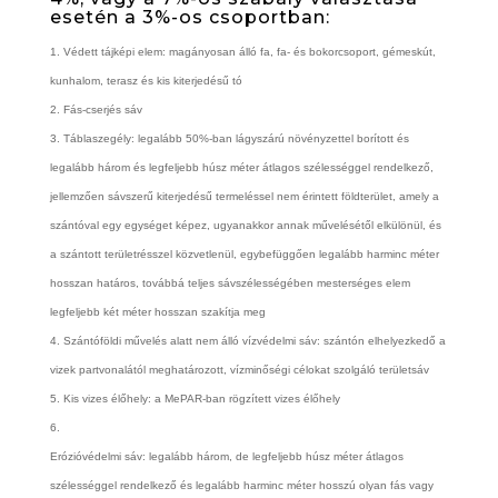
esetén a 3%-os csoportban:
Védett tájképi elem:
magányosan álló fa, fa- és bokorcsoport, gémeskút,
kunhalom, terasz és kis kiterjedésű tó
Fás-cserjés sáv
Táblaszegély:
legalább 50%-ban lágyszárú növényzettel borított és
legalább három és legfeljebb húsz méter átlagos szélességgel rendelkező,
jellemzően sávszerű kiterjedésű termeléssel nem érintett földterület, amely a
szántóval egy egységet képez, ugyanakkor annak művelésétől elkülönül, és
a szántott területrésszel közvetlenül, egybefüggően legalább harminc méter
hosszan határos, továbbá teljes sávszélességében mesterséges elem
legfeljebb két méter hosszan szakítja meg
Szántóföldi művelés alatt nem álló vízvédelmi sáv: szántón elhelyezkedő
a
vizek partvonalától meghatározott, vízminőségi célokat szolgáló területsáv
Kis vizes élőhely:
a MePAR-ban rögzített vizes élőhely
Erózióvédelmi sáv:
legalább három, de legfeljebb húsz méter átlagos
szélességgel rendelkező és legalább harminc méter hosszú olyan fás vagy