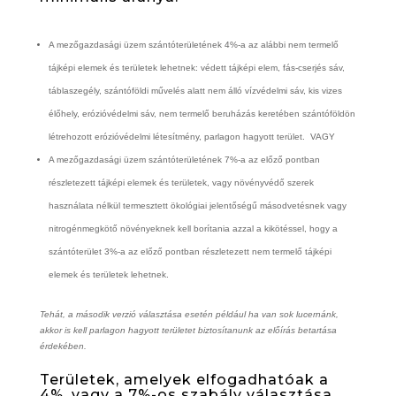
A mezőgazdasági üzem szántóterületének 4%-a az alábbi nem termelő
tájképi elemek és területek lehetnek: védett tájképi elem, fás-cserjés sáv,
táblaszegély, szántóföldi művelés alatt nem álló vízvédelmi sáv, kis vizes
élőhely, erózióvédelmi sáv, nem termelő beruházás keretében szántóföldön
létrehozott erózióvédelmi létesítmény, parlagon hagyott terület. VAGY
A mezőgazdasági üzem szántóterületének 7%-a az előző pontban
részletezett tájképi elemek és területek, vagy növényvédő szerek
használata nélkül termesztett ökológiai jelentőségű másodvetésnek vagy
nitrogénmegkötő növényeknek kell borítania azzal a kikötéssel, hogy a
szántóterület 3%-a az előző pontban részletezett nem termelő tájképi
elemek és területek lehetnek.
Tehát, a második verzió választása esetén például ha van sok lucernánk,
akkor is kell parlagon hagyott területet biztosítanunk az előírás betartása
érdekében.
Területek, amelyek elfogadhatóak a
4%, vagy a 7%-os szabály választása