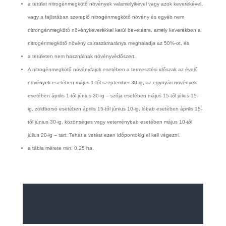
a terület nitrogénmegkötő növények valamelyikével vagy azok keverékével,
vagy a fajlistában szereplő nitrogénmegkötő növény és egyéb nem
nitrongénmegkötő növénykeverékkel kerül bevetésre, amely keverékben a
nitrogénmegkötő növény csíraszámaránya meghaladja az 50%-ot, és
a területen nem használnak növényvédőszert.
A nitrogénmegkötő növényfajok esetében a termesztési időszak az évelő
növények esetében május 1-től szeptember 30-ig, az egynyári növények
esetében április 1-től június 20-ig – szója esetében május 15-től július 15-
ig, zöldborsó esetében április 15-től június 10-ig, lóbab esetében április 15-
től június 30-ig, közönséges vagy veteménybab esetében május 10-től
július 20-ig – tart. Tehát a vetést ezen időpontokig el kell végezni.
a tábla mérete min. 0,25 ha.