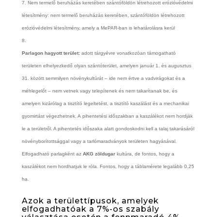
Nem termelő beruházás keretében szántóföldön létrehozott erózióvédelmi
létesítmény:
nem termelő beruházás keretében, szántóföldön létrehozott
erózióvédelmi létesítmény, amely a MePAR-ban is lehatárolásra kerül
Parlagon hagyott terület:
adott tárgyévre vonatkozóan támogatható
területen elhelyezkedő olyan szántóterület, amelyen január 1. és augusztus
31. között semmilyen növénykultúrát – ide nem értve a vadvirágokat és a
méhlegelőt – nem vetnek vagy telepítenek és nem takarítanak be, és
amelyen kizárólag a tisztító legeltetést, a tisztító kaszálást és a mechanikai
gyomirtást végezhetnek. A
pihentetési időszakban a kaszálékot nem hordják
le a területről. A pihentetés időszaka alatt gondoskodni kell a talaj takarásáról
növényborítottsággal vagy a tarlómaradványok területen hagyásával.
Elfogadható parlagként az
AKG zöldugar
kultúra, de fontos, hogy a
kaszálékot nem hordhatjuk le róla. Fontos, hogy a táblamérete legalább 0.25
ha.
Azok a területtípusok, amelyek
elfogadhatóak a 7%-os szabály