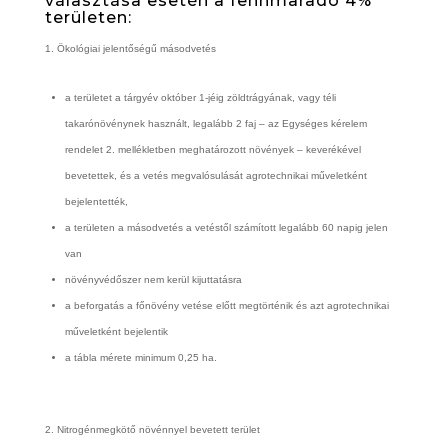
választása esetén a fennmaradó 4%
területen:
Ökológiai jelentőségű másodvetés
a területet a tárgyév október 1-jéig zöldtrágyának, vagy téli
takarónövénynek használt, legalább 2 faj – az Egységes kérelem
rendelet 2. mellékletben meghatározott növények – keverékével
bevetettek, és a vetés megvalósulását agrotechnikai műveletként
bejelentették,
a területen a másodvetés a vetéstől számított legalább 60 napig jelen
van
növényvédőszer nem kerül kijuttatásra
a beforgatás a főnövény vetése előtt megtörténik és azt agrotechnikai
műveletként bejelentik
a tábla mérete minimum 0,25 ha.
Nitrogénmegkötő növénnyel bevetett terület