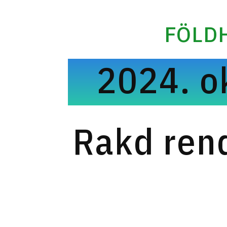
FÖLD
2024. o
Rakd ren