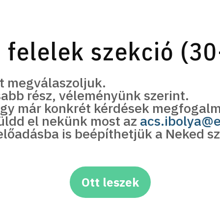
 felelek szekció (30
t megválaszoljuk.
osabb rész, véleményünk szerint.
hogy már konkrét kérdések megfogal
küldd el nekünk most az
acs.ibolya@
előadásba is beépíthetjük a Neked sz
Ott leszek