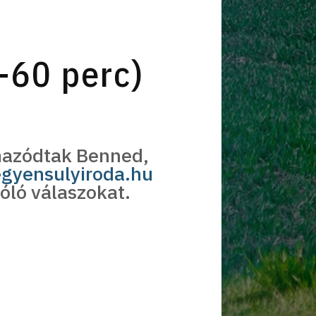
-60 perc)
mazódtak Benned,
egyensulyiroda.hu
óló válaszokat.