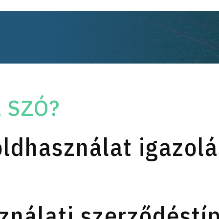
 SZÓ?
ldhasználat igazolá
ználati szerződéstíp