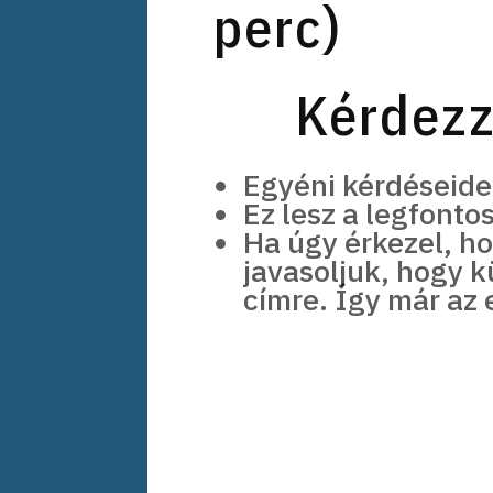
perc)
Kérdezz
Egyéni kérdéseide
Ez lesz a legfont
Ha úgy érkezel, 
javasoljuk, hogy 
címre. Így már az 