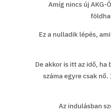
Amíg nincs új AKG-ÖK
földha
Ez a nulladik lépés, am
De akkor is itt az idő, h
száma egyre csak nő. 
Az indulásban sz