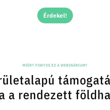
Érdekel!
MIÉRT FONTOS EZ A WEBINÁRIUM?
rületalapú támogatás
 a rendezett földh