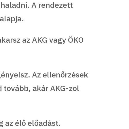
 haladni. A rendezett
alapja.
i akarsz az AKG vagy ÖKO
igényelsz. Az ellenőrzések
d tovább, akár AKG-zol
 az élő előadást.