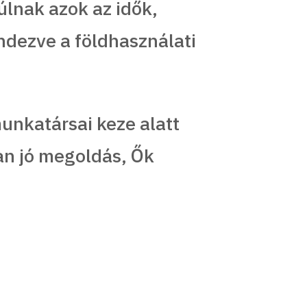
lnak azok az idők,
ndezve a földhasználati
munkatársai keze alatt
an jó megoldás, Ők