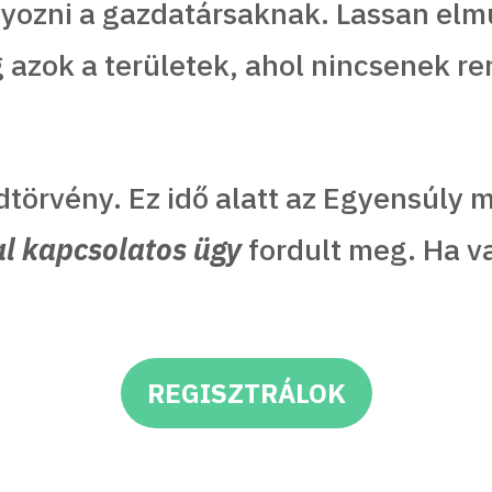
ozni a gazdatársaknak. Lassan elmú
azok a területek, ahol nincsenek re
ldtörvény. Ez idő alatt az Egyensúly 
al kapcsolatos ügy
fordult meg. Ha v
REGISZTRÁLOK