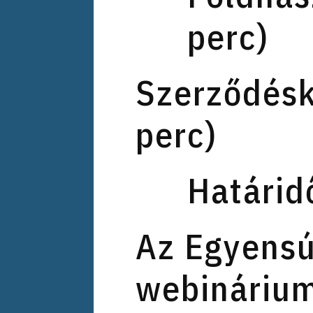
perc)
Szerződésk
perc)
Határidő
Az Egyensú
webinárium