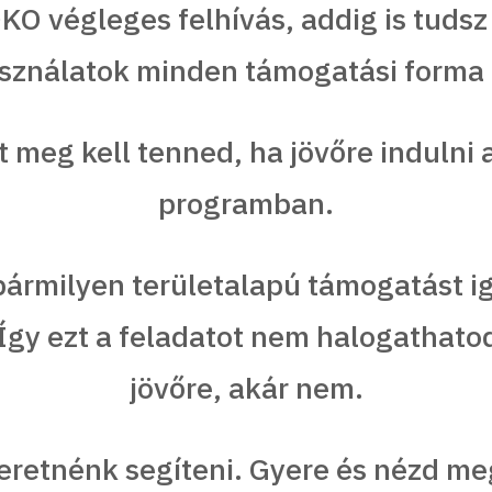
O végleges felhívás, addig is tudsz
sználatok minden támogatási forma 
it meg kell tenned, ha jövőre induln
programban.
a bármilyen területalapú támogatást 
Így ezt a feladatot nem halogathato
jövőre, akár nem.
eretnénk segíteni. Gyere és nézd meg