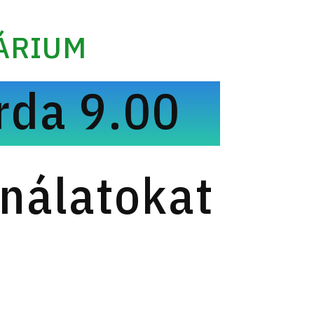
ÁRIUM
rda 9.00
nálatokat