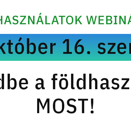
HASZNÁLATOK WEBIN
któber 16. sze
dbe a földhasz
MOST!