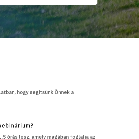
latban, hogy segítsünk Önnek a
 webinárium?
1,5 órás lesz, amely magában foglalja az