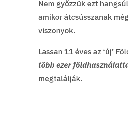
Nem győzzük ezt hangsúly
amikor átcsússzanak még 
viszonyok.
Lassan 11 éves az ‘új’ Fö
több ezer földhasználatt
megtalálják.