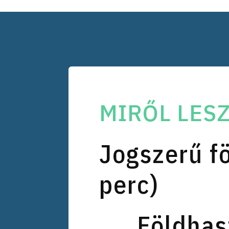
MIRŐL LESZ
Jogszerű fö
perc)
Földhas