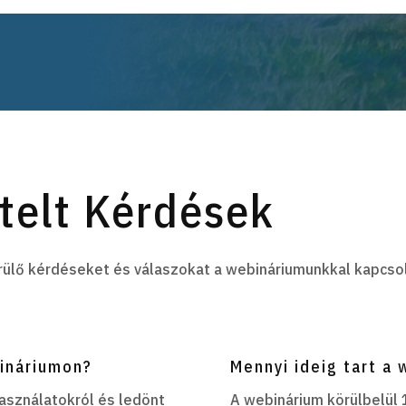
telt Kérdések
ülő kérdéseket és válaszokat a webináriumunkkal kapcso
bináriumon?
Mennyi ideig tart a
asználatokról és ledönt
A webinárium körülbelül 