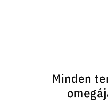
Minden te
omegája