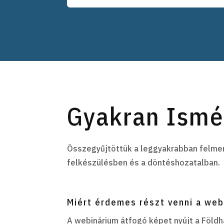
Gyakran Ismé
Összegyűjtöttük a leggyakrabban felmer
felkészülésben és a döntéshozatalban.
Miért érdemes részt venni a we
A webinárium átfogó képet nyújt a Földh