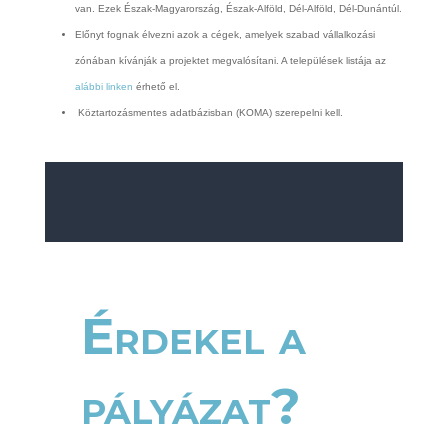
van. Ezek Észak-Magyarország, Észak-Alföld, Dél-Alföld, Dél-Dunántúl.
Előnyt fognak élvezni azok a cégek, amelyek szabad vállalkozási
zónában kívánják a projektet megvalósítani. A települések listája az
alábbi linken
érhető el.
Köztartozásmentes adatbázisban (KOMA) szerepelni kell.
Érdekel a
pályázat?