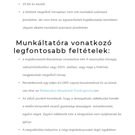
15-64 év közötti
a felvételt megelőző hónapban nem volt munkából származó
jövedelme, ide nem értve az egyszerűsített foglalkoztatás keretében
végzett alkalmi munkából származó jövedelmet.
Munkáltatóra vonatkozó
legfontosabb feltételek:
a foglalkoztatotti létszámnak növekednie kell. A viszonyítás hónapja
valószínűsíthetően vagy 2023. október, vagy majd a Felhívás
megjelenését megelőző hónap.
Rendelkeznek egy teljes évi (365 napos) beszámolóval és az közzé
van téve az
Elektronikus Beszámoló Portál (gov.hu)
-on.
Az előző pontból következik, hogy a támogatható vállalkozási formák:
a kettős könyvvitelt vezető gazdasági társaságok, szövetkezetek,
egyéni cégek.
Egyéni vállalozók erre a támgotásra nem nyújthatnak be
igényt.
A megvalósítás helyszíne a négy leghátrányosabb régió egyikében